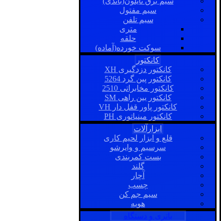
سیم برق نایلون(باندی)
سیم مفتول
سیم تلفن
متری
حلقه
سوکت خورده(آماده)
کانکتور
کانکتور دزدگیری XH
کانکتور پین گرد 5264
کانکتور مخابراتی 2510
کانکتور بین راهی SM
کانکتور پاور قفل دار VH
کانکتور مینیاتوری PH
ابزارآلات
قلع و ابزار لحیم کاری
سرسیم و وایرشو
بست کمربندی
گلند
آچار
چسب
سیم جم کن
هویه
باتری و دستگاه