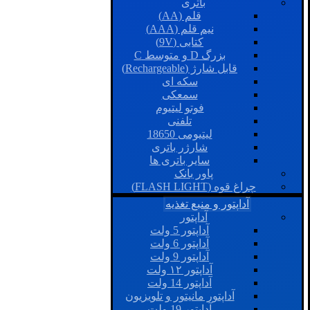
باتری
قلم (AA)
نیم قلم (AAA)
کتابی (9V)
بزرگ D و متوسط C
قابل شارژ (Rechargeable)
سکه ای
سمعکی
فوتو لیتیوم
تلفنی
لیتیومی 18650
شارژر باتری
سایر باتری ها
پاور بانک
چراغ قوه (FLASH LIGHT)
آداپتور و منبع تغذیه
آداپتور
آداپتور 5 ولت
آداپتور 6 ولت
آداپتور 9 ولت
آداپتور ۱۲ ولت
آداپتور 14 ولت
آداپتور مانیتور و تلویزیون
آداپتور 19 ولت