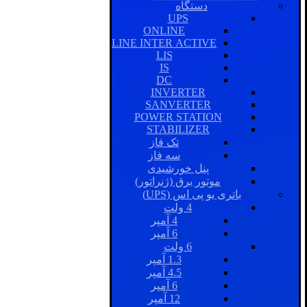
دستگاه
UPS
ONLINE
LINE INTER ACTIVE
LIS
IS
DC
INVERTER
SANVERTER
POWER STATION
STABILIZER
تک فاز
سه فاز
پنل خورشیدی
موتور برق (ژنراتور)
باتری یو پی اس (UPS)
4 ولت
4 آمپر
6 آمپر
6 ولت
1.3 آمپر
4.5 آمپر
6 آمپر
12 آمپر