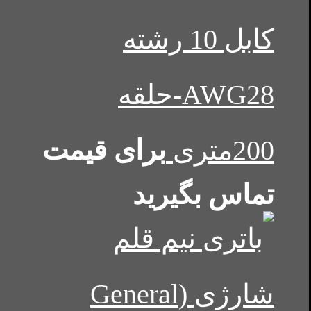
کابل 10 رشته
AWG28-حلقه
200متری
برای قیمت
تماس بگیرید