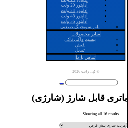
آداپتور 20 ولت
آداپتور 24 ولت
آداپتور 48 ولت
آداپتور 36 ولت
پاور سویچینگ صنعتی
سایر محصولات
بیسیم واکی تاکی
فیش
تبدیل
تماس با ما
© کپی رایت 2026
باتری قابل شارژ (شارژی)
Showing all 16 results