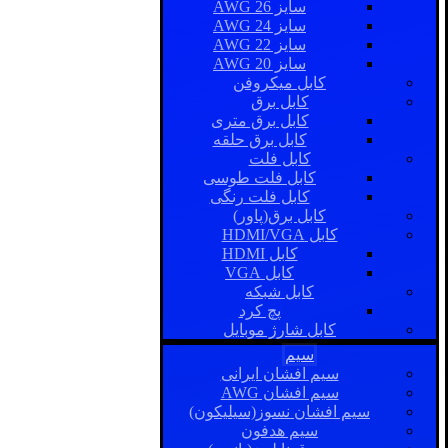
سایز AWG 26
سایز AWG 24
سایز AWG 22
سایز AWG 20
کابل میکروفن
کابل برق
کابل برق متری
کابل برق حلقه
کابل فلت
کابل فلت طوسی
کابل فلت رنگی
کابل برق(پاور)
کابل HDMI/VGA
کابل HDMI
کابل VGA
کابل شبکه
پچ کرد
کابل شارژ موبایل
سیم
سیم افشان ایرانی
سیم افشان AWG
سیم افشان نسوز(سیلیکون)
سیم هدفون