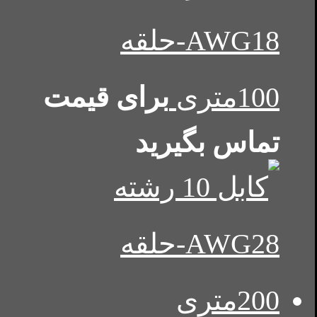
AWG18-حلقه
100متری
برای قیمت
تماس بگیرید