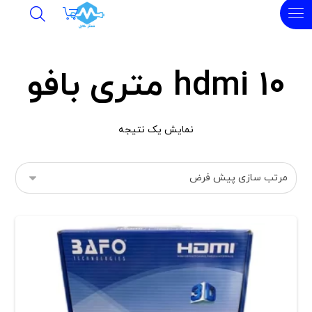
hdmi 10 متری بافو
نمایش یک نتیجه