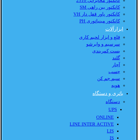
کانکتور مخابراتی 2510
کانکتور بین راهی SM
کانکتور پاور قفل دار VH
کانکتور مینیاتوری PH
ابزارآلات
قلع و ابزار لحیم کاری
سرسیم و وایرشو
بست کمربندی
گلند
آچار
چسب
سیم جم کن
هویه
باتری و دستگاه
دستگاه
UPS
ONLINE
LINE INTER ACTIVE
LIS
IS