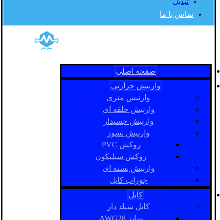
تبدیل
تماس با ما
صفحه اصلی
وارنیش حرارتی
وارنیش متری
وارنیش حلقه ای
وارنیش چسبدار
وارنیش نسوز
روکش PVC
روکش سیلیکون
وارنیش بسته ای
جوراب کابل
کابل
کابل شیلد دار
سایز AWG28