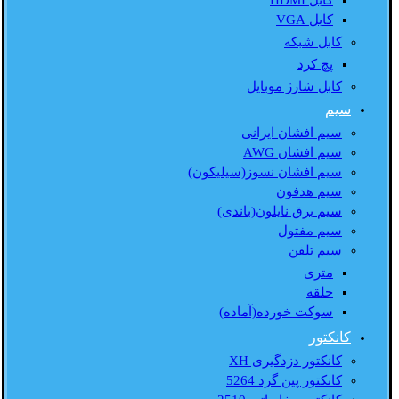
کابل HDMI
کابل VGA
کابل شبکه
پچ کرد
کابل شارژ موبایل
سیم
سیم افشان ایرانی
سیم افشان AWG
سیم افشان نسوز(سیلیکون)
سیم هدفون
سیم برق نایلون(باندی)
سیم مفتول
سیم تلفن
متری
حلقه
سوکت خورده(آماده)
کانکتور
کانکتور دزدگیری XH
کانکتور پین گرد 5264