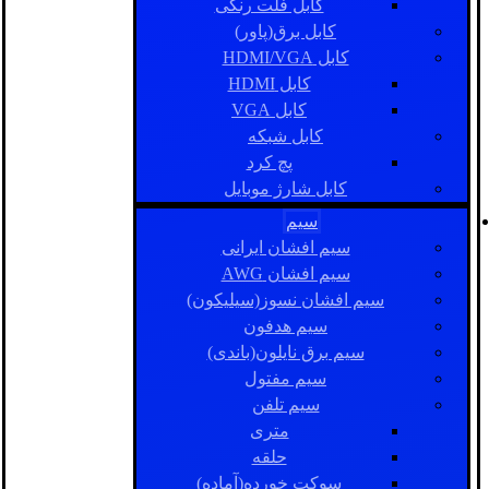
کابل فلت رنگی
کابل برق(پاور)
کابل HDMI/VGA
کابل HDMI
کابل VGA
کابل شبکه
پچ کرد
کابل شارژ موبایل
سیم
سیم افشان ایرانی
سیم افشان AWG
سیم افشان نسوز(سیلیکون)
سیم هدفون
سیم برق نایلون(باندی)
سیم مفتول
سیم تلفن
متری
حلقه
سوکت خورده(آماده)