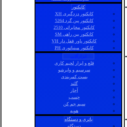
کانکتور
کانکتور دزدگیری XH
کانکتور پین گرد 5264
کانکتور مخابراتی 2510
کانکتور بین راهی SM
کانکتور پاور قفل دار VH
کانکتور مینیاتوری PH
ابزارآلات
قلع و ابزار لحیم کاری
سرسیم و وایرشو
بست کمربندی
گلند
آچار
چسب
سیم جم کن
هویه
باتری و دستگاه
دستگاه