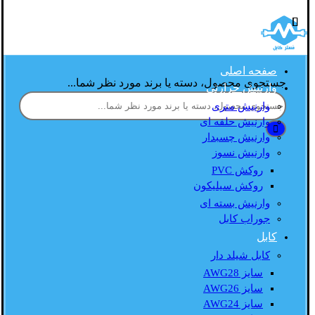
صفحه اصلی
جستجوی محصول، دسته یا برند مورد نظر شما...
وارنیش حرارتی
وارنیش متری
وارنیش حلقه ای
وارنیش چسبدار
وارنیش نسوز
روکش PVC
روکش سیلیکون
وارنیش بسته ای
جوراب کابل
کابل
کابل شیلد دار
سایز AWG28
سایز AWG26
سایز AWG24