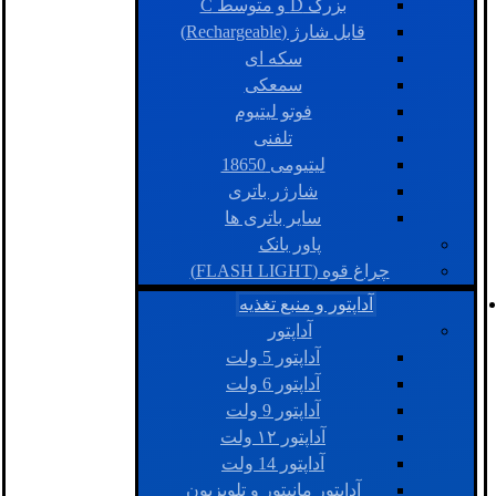
بزرگ D و متوسط C
قابل شارژ (Rechargeable)
سکه ای
سمعکی
فوتو لیتیوم
تلفنی
لیتیومی 18650
شارژر باتری
سایر باتری ها
پاور بانک
چراغ قوه (FLASH LIGHT)
آداپتور و منبع تغذیه
آداپتور
آداپتور 5 ولت
آداپتور 6 ولت
آداپتور 9 ولت
آداپتور ۱۲ ولت
آداپتور 14 ولت
آداپتور مانیتور و تلویزیون