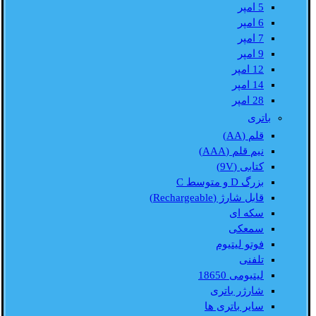
5 امپر
6 امپر
7 امپر
9 امپر
12 امپر
14 امپر
28 امپر
باتری
قلم (AA)
نیم قلم (AAA)
کتابی (9V)
بزرگ D و متوسط C
قابل شارژ (Rechargeable)
سکه ای
سمعکی
فوتو لیتیوم
تلفنی
لیتیومی 18650
شارژر باتری
سایر باتری ها