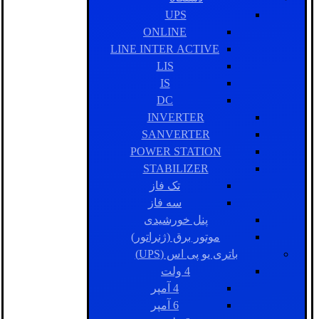
UPS
ONLINE
LINE INTER ACTIVE
LIS
IS
DC
INVERTER
SANVERTER
POWER STATION
STABILIZER
تک فاز
سه فاز
پنل خورشیدی
موتور برق (ژنراتور)
باتری یو پی اس (UPS)
4 ولت
4 آمپر
6 آمپر