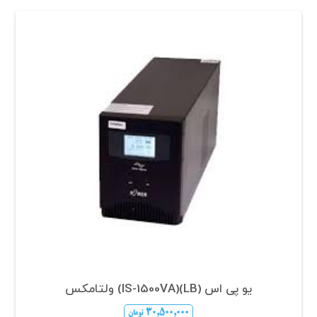
یو پی اس (LB)(IS-1500VA) ولتامکس
۳۰,۵۰۰,۰۰۰
تومان